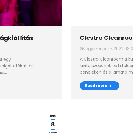
Clestra Cleanro
ágkiállítás
Gyógyszeripar
2022.08.0
A Clestra Cleanroom a kul
ól egy
kivitelezésének és hiteles
zolgáltatókat, és
paneleken és a járható 
ési…
Read more
aug
8