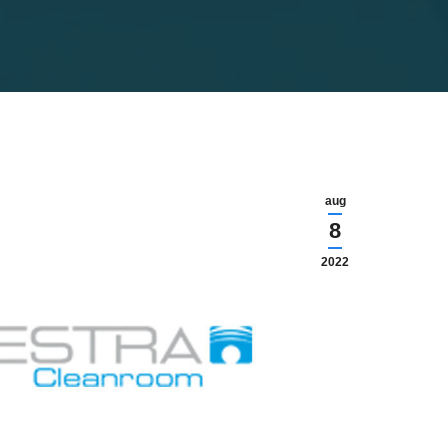
aug
8
2022