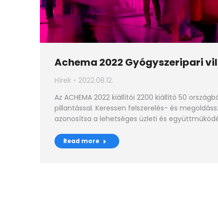
Achema 2022 Gyógyszeripari vil
Hírek
2022.08.12.
Az ACHEMA 2022 kiállítói 2200 kiállító 50 országb
pillantással. Keressen felszerelés- és megoldáss
azonosítsa a lehetséges üzleti és együttműköd
Read more