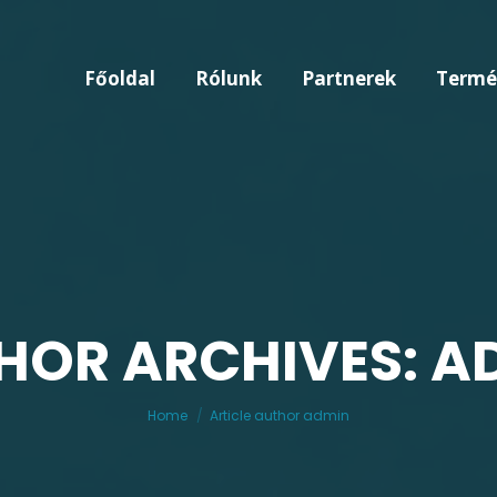
Főoldal
Rólunk
Partnerek
Termé
HOR ARCHIVES: A
You are here:
Home
Article author admin