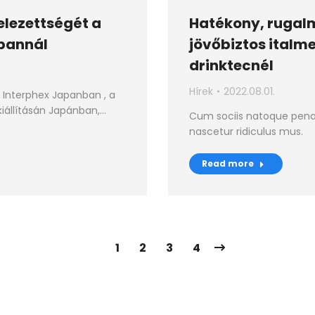
elezettségét a
Hatékony, rugalm
apannál
jövőbiztos italm
drinktecnél
Hírek
2022.08.01.
 Interphex Japanban , a
iállításán Japánban,…
Cum sociis natoque penat
nascetur ridiculus mus.
Read more
1
2
3
4