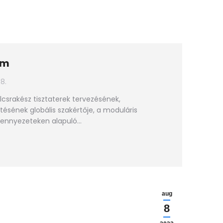
om
8.
csrakész tisztaterek tervezésének,
ítésének globális szakértője, a moduláris
mennyezeteken alapuló…
aug
8