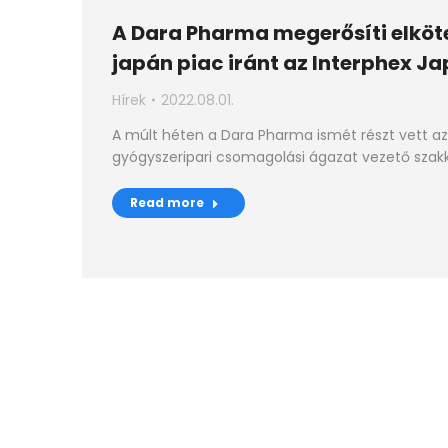
A Dara Pharma megerősíti elköt
japán piac iránt az Interphex J
Hírek
2022.08.01.
A múlt héten a Dara Pharma ismét részt vett az
gyógyszeripari csomagolási ágazat vezető szakk
Read more