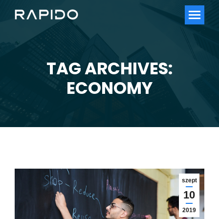
TAG ARCHIVES:
You are here:
ECONOMY
szept
10
2019