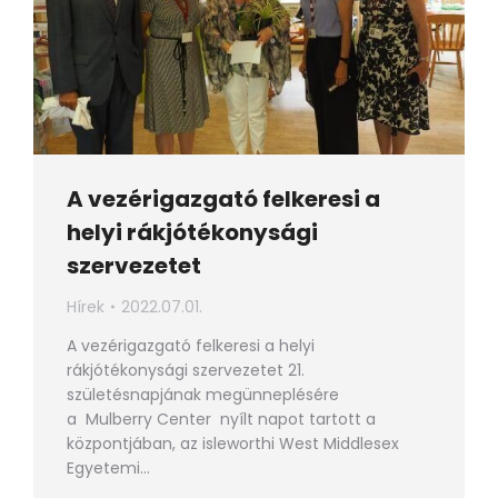
A vezérigazgató felkeresi a
helyi rákjótékonysági
szervezetet
Hírek
2022.07.01.
A vezérigazgató felkeresi a helyi
rákjótékonysági szervezetet 21.
születésnapjának megünneplésére
a Mulberry Center nyílt napot tartott a
központjában, az isleworthi West Middlesex
Egyetemi…